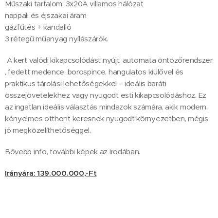
Műszaki tartalom: 3x20A villamos hálózat
nappali és éjszakai áram
gázfűtés + kandalló
3 rétegű műanyag nyílászárók.
A kert valódi kikapcsolódást nyújt: automata öntözőrendszer
, fedett medence, borospince, hangulatos kiülővel és
praktikus tárolási lehetőségekkel – ideális baráti
összejövetelekhez vagy nyugodt esti kikapcsolódáshoz. Ez
az ingatlan ideális választás mindazok számára, akik modern,
kényelmes otthont keresnek nyugodt környezetben, mégis
jó megközelíthetőséggel.
Bővebb info, további képek az Irodában.
Irányára: 139.000.000,-Ft