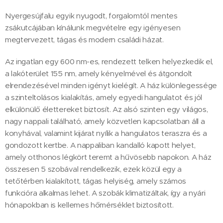
Nyergesújfalu egyik nyugodt, forgalomtól mentes
zsákutcájában kínálunk megvételre egy igényesen
megtervezett, tágas és modern családi házat.
Az ingatlan egy 600 nm-es, rendezett telken helyezkedik el,
a lakóterület 155 nm, amely kényelmével és átgondolt
elrendezésével minden igényt kielégít. A ház különlegessége
a szinteltolásos kialakítás, amely egyedi hangulatot és jól
elkülönülő élettereket biztosít. Az alsó szinten egy világos,
nagy nappali található, amely közvetlen kapcsolatban áll a
konyhával, valamint kijárat nyílik a hangulatos teraszra és a
gondozott kertbe. A nappaliban kandalló kapott helyet,
amely otthonos légkört teremt a hűvösebb napokon. A ház
összesen 5 szobával rendelkezik, ezek közül egy a
tetőtérben kialakított, tágas helyiség, amely számos
funkcióra alkalmas lehet. A szobák klimatizáltak, így a nyári
hónapokban is kellemes hőmérséklet biztosított.